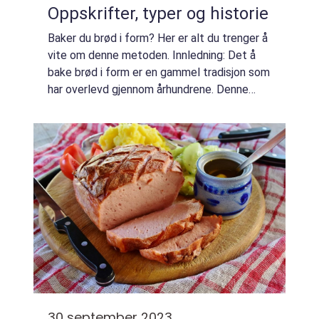
Oppskrifter, typer og historie
Baker du brød i form? Her er alt du trenger å
vite om denne metoden. Innledning: Det å
bake brød i form er en gammel tradisjon som
har overlevd gjennom århundrene. Denne
metoden har blitt populær fordi den gir
jevnere brødskiver og en mer ensartet ko...
30 september 2023