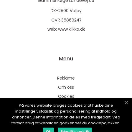
web:
www.klikko.dk
Menu
Reklame
Om oss
Cookies
På vores website bruges cookies til at huske dine
Kontakt Oss
indstillinger, statistik og personalisering af indhold og
Sitemap
annoncer. Denne information deles med tredjepart. Ved
fortsat brug af websiden godkender du cookiepolitikken.
Ok
Privatlivspolitik