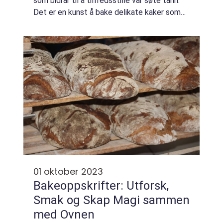
som bidrar til å tilfredsstille vår søte tann.
Det er en kunst å bake delikate kaker som
fremkaller glede i folks hjerter og latter
rundt et kakebord. Bake kake søte ...
01 oktober 2023
Bakeoppskrifter: Utforsk,
Smak og Skap Magi sammen
med Ovnen