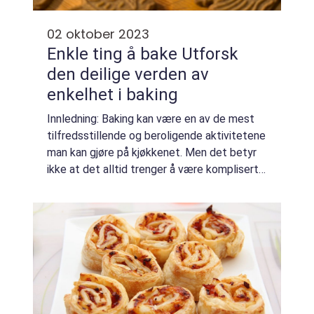
02 oktober 2023
Enkle ting å bake Utforsk
den deilige verden av
enkelhet i baking
Innledning: Baking kan være en av de mest
tilfredsstillende og beroligende aktivitetene
man kan gjøre på kjøkkenet. Men det betyr
ikke at det alltid trenger å være komplisert.
Det finnes et bredt spekter av enkle ting å
bake som kan glede både nybegy...