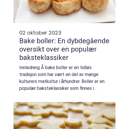
02 oktober 2023
Bake boller: En dybdegående
oversikt over en populær
baksteklassiker
Innledning Å bake boller er en tidløs
tradisjon som har vært en del av mange
kulturers matkultur i århundrer. Boller er en
populær baksteklassiker som finnes i
utallige varianter rundt om i verden. Denne
artikkelen vil gi deg en grundig oversikt
over...