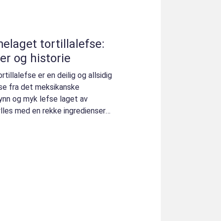
laget tortillalefse:
er og historie
illalefse er en deilig og allsidig
lse fra det meksikanske
ynn og myk lefse laget av
ylles med en rekke ingredienser