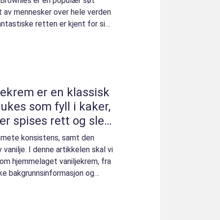
: Brownies er en populær søt
et av mennesker over hele verden
tastiske retten er kjent for sin
ekrem er en klassisk
kes som fyll i kaker,
er spises rett og slett
kremete konsistens, samt den
vanilje. I denne artikkelen skal vi
e om hjemmelaget vaniljekrem, fra
iske bakgrunnsinformasjon og