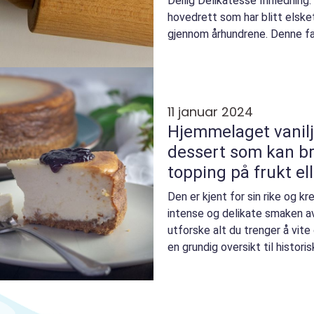
Deilig Delikatesse Innledning
hovedrett som har blitt elsk
gjennom århundrene. Denne fan
rike sjoko...
11 januar 2024
Hjemmelaget vanilj
dessert som kan bru
topping på frukt ell
på egen hånd
Den er kjent for sin rike og 
intense og delikate smaken av 
utforske alt du trenger å vit
en grundig oversikt til histor
fors...