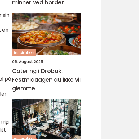
minner ved bordet
 sin
t en
inspiration
05. August 2025
Catering i Drøbak:
al på
Festmiddagen du ikke vil
glemme
Her
rrig
itt
inspiration