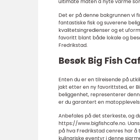
ultimate måten å nyte varme so
Det er på denne bakgrunnen vi fi
fantastiske fisk og suverene beli
kvalitetsingredienser og et uforme
favoritt blant både lokale og b
Fredrikstad.
Besøk Big Fish Ca
Enten du er en tilreisende på utki
jakt etter en ny favorittsted, er 
beliggenhet, representerer denne
er du garantert en matopplevels
Anbefales på det sterkeste, og 
https://www.bigfishcafe.no. Uans
på hva Fredrikstad cenres har å ti
kulinariske eventyr i denne sjar