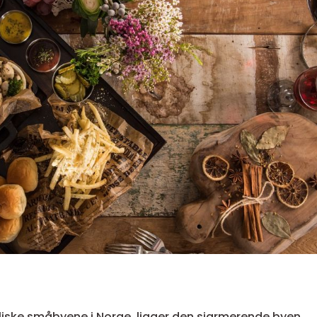
dylliske småbyene i Norge, ligger den sjarmerende byen