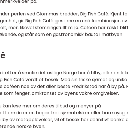
mmerkvelder på.
nder perlen ved Glommas bredder, Big Fish Café. Kjent for
ggenhet, gir Big Fish Café gjestene en unik kombinasjon av
lt, men likevel stemningsfullt miljø. Caféen har raskt blit
esøkende, og står som en gastronomisk bauta i matbyen
fé
kk etter å smake det østlige Norge har å tilby, eller en lok
Big Fish Café verdt et besøk. Med sin friske sjømat og unike
 caféen noe av det aller beste Fredrikstad har å by på. 
e som fenger, omkranset av byens vakre omgivelser.
du kan lese mer om deres tilbud og menyer på
ett om du er en begeistret sjømatelsker eller bare nysgje
lby av matopplevelser, vil et besøk her definitivt berike d
merende norske byen.