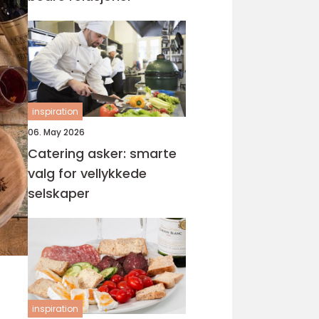
inspiration
06. May 2026
Catering asker: smarte
valg for vellykkede
selskaper
inspiration