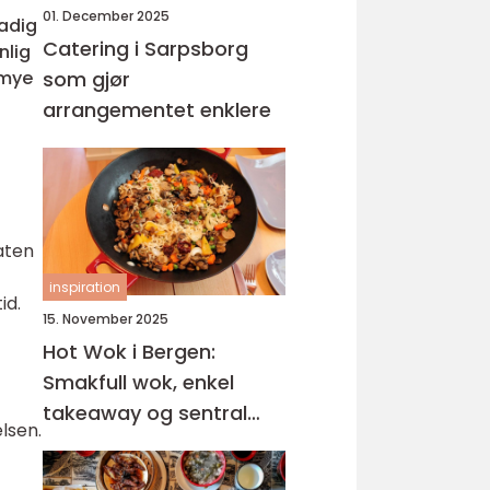
01. December 2025
tadig
Catering i Sarpsborg
nlig
 mye
som gjør
arrangementet enklere
aten
inspiration
id.
15. November 2025
Hot Wok i Bergen:
Smakfull wok, enkel
takeaway og sentral
lsen.
beliggenhet