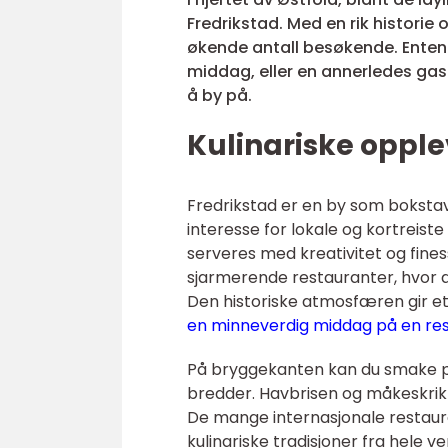
Fredrikstad. Med en rik historie
økende antall besøkende. Enten d
middag, eller en annerledes gas
å by på.
Kulinariske opple
Fredrikstad er en by som boksta
interesse for lokale og kortreis
serveres med kreativitet og finess
sjarmerende restauranter, hvor d
Den historiske atmosfæren gir et
en minneverdig middag på en rest
På bryggekanten kan du smake p
bredder. Havbrisen og måkeskrik
De mange internasjonale restauran
kulinariske tradisjoner fra hele 