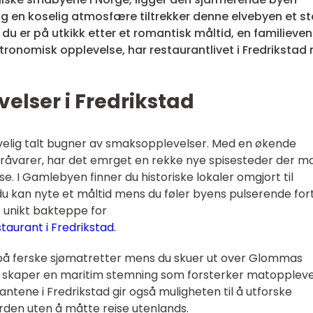
 og en koselig atmosfære tiltrekker denne elvebyen et s
u er på utkikk etter et romantisk måltid, en familieven
tronomisk opplevelse, har restaurantlivet i Fredrikstad
velser i Fredrikstad
velig talt bugner av smaksopplevelser. Med en økende
te råvarer, har det emrget en rekke nye spisesteder der m
e. I Gamlebyen finner du historiske lokaler omgjort til
u kan nyte et måltid mens du føler byens pulserende fort
 unikt bakteppe for
aurant i Fredrikstad.
å ferske sjømatretter mens du skuer ut over Glommas
 skaper en maritim stemning som forsterker matoppleve
tene i Fredrikstad gir også muligheten til å utforske
verden uten å måtte reise utenlands.