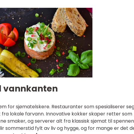
d vannkanten
øm for sjømatelskere. Restauranter som spesialiserer se
t fra lokale farvann. Innovative kokker skaper retter som
 smaker, og serverer alt fra klassisk sjømat til spenne
ir sommerstid fylt av liv og hygge, og for mange er det d