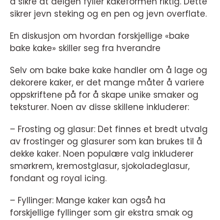
å sikre at deigen fyller kakeformen riktig. Dette
sikrer jevn steking og en pen og jevn overflate.
En diskusjon om hvordan forskjellige «bake
bake kake» skiller seg fra hverandre
Selv om bake bake kake handler om å lage og
dekorere kaker, er det mange måter å variere
oppskriftene på for å skape unike smaker og
teksturer. Noen av disse skillene inkluderer:
– Frosting og glasur: Det finnes et bredt utvalg
av frostinger og glasurer som kan brukes til å
dekke kaker. Noen populære valg inkluderer
smørkrem, kremostglasur, sjokoladeglasur,
fondant og royal icing.
– Fyllinger: Mange kaker kan også ha
forskjellige fyllinger som gir ekstra smak og