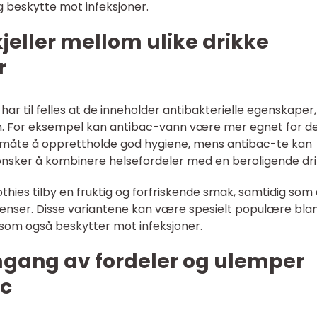
 beskytte mot infeksjoner.
kjeller mellom ulike drikke
r
har til felles at de inneholder antibakterielle egenskaper,
m. For eksempel kan antibac-vann være mer egnet for d
 måte å opprettholde god hygiene, mens antibac-te kan
ønsker å kombinere helsefordeler med en beroligende dri
hies tilby en fruktig og forfriskende smak, samtidig som
dienser. Disse variantene kan være spesielt populære bla
 som også beskytter mot infeksjoner.
mgang av fordeler og ulemper
ac