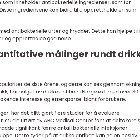
 som inneholder antibakterielle ingredienser, som for
Disse ingrediensene kan bidra til å opprettholde en sunn
med antibakterielle urter og krydder. Dette kan hjelpe ti
er og opprettholde god helse.
antitative målinger rundt drik
pularitet de siste årene, og dette kan ses gjennom øknin
stikk, har salget av drikke antibac i Norge økt med over 30
n økende interesse og etterspørsel blant forbrukere.
er, har det blitt gjort flere studier for å evaluere
 En studie utført av ABC Medical Center fant at deltakere
dde signifikant færre antall bakterielle infeksjoner
pe. Dette tyder på at drikke antibac kan ha en positiv