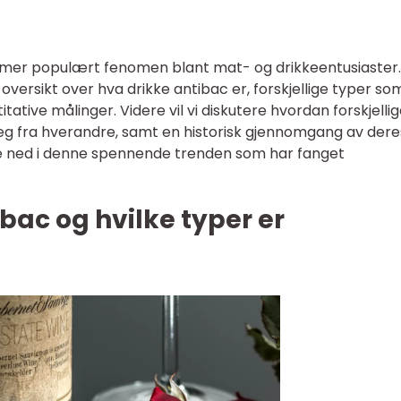
ig mer populært fenomen blant mat- og drikkeentusiaster.
 oversikt over hva drikke antibac er, forskjellige typer so
itative målinger. Videre vil vi diskutere hvordan forskjelli
 seg fra hverandre, samt en historisk gjennomgang av dere
ke ned i denne spennende trenden som har fanget
bac og hvilke typer er