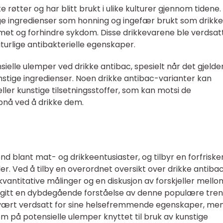
e røtter og har blitt brukt i ulike kulturer gjennom tidene.
lige ingredienser som honning og ingefær brukt som drikke
et og forhindre sykdom. Disse drikkevarene ble verdsatt
urlige antibakterielle egenskaper.
sielle ulemper ved drikke antibac, spesielt når det gjelde
nstige ingredienser. Noen drikke antibac-varianter kan
ller kunstige tilsetningsstoffer, som kan motsi de
nå ved å drikke dem.
d blant mat- og drikkeentusiaster, og tilbyr en forfrisk
er. Ved å tilby en overordnet oversikt over drikke antibac
r, kvantitative målinger og en diskusjon av forskjeller mello
n gitt en dybdegående forståelse av denne populære tre
ac vært verdsatt for sine helsefremmende egenskaper, me
 på potensielle ulemper knyttet til bruk av kunstige