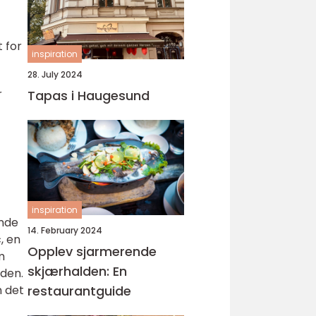
 for
inspiration
28. July 2024
r
Tapas i Haugesund
inspiration
ende
14. February 2024
, en
Opplev sjarmerende
m
skjærhalden: En
nden.
restaurantguide
n det