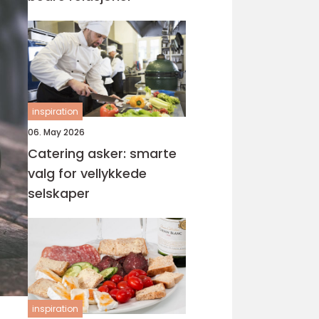
inspiration
06. May 2026
Catering asker: smarte
valg for vellykkede
selskaper
inspiration