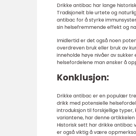
Drikke antibac har lange historisk
Tradisjonelt ble urtete og natur
antibac for å styrke immunsystem
sin helsefremmende effekt og nat
Imidlertid er det også noen poten
overdreven bruk eller bruk av ku
inneholde høye nivåer av sukker e
helsefordelene man ønsker å opp
Konklusjon:
Drikke antibac er en populær tren
drikk med potensielle helsefordel
introduksjon til forskjellige type
variantene, har denne artikkele
Historisk sett har drikke antib
er også viktig å være oppmerksom