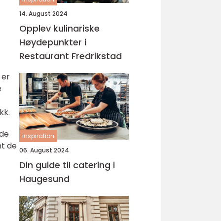
14. August 2024
Opplev kulinariske
Høydepunkter i
Restaurant Fredrikstad
 er
e
kk.
 de
inspiration
nt de
06. August 2024
Din guide til catering i
Haugesund