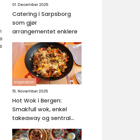
01. December 2025
Catering i Sarpsborg
som gjør
m
arrangementet enklere
ge
s
inspiration
15. November 2025
Hot Wok i Bergen:
Smakfull wok, enkel
takeaway og sentral
beliggenhet