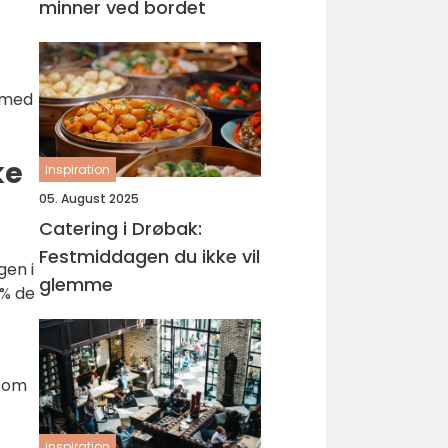
minner ved bordet
l med
ke
inspiration
05. August 2025
Catering i Drøbak:
Festmiddagen du ikke vil
gen i
glemme
 % de
 som
inspiration