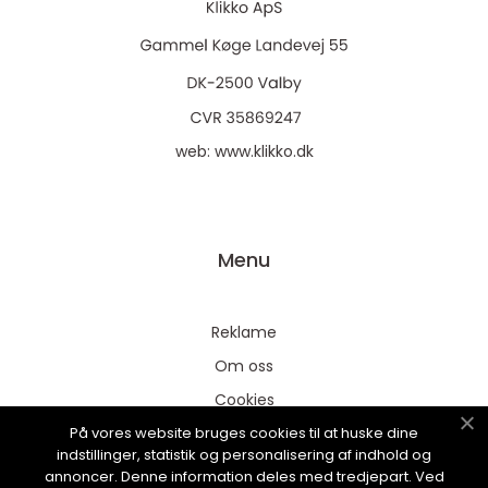
web:
www.klikko.dk
Menu
Reklame
Om oss
Cookies
På vores website bruges cookies til at huske dine
Kontakt Oss
indstillinger, statistik og personalisering af indhold og
Sitemap
annoncer. Denne information deles med tredjepart. Ved