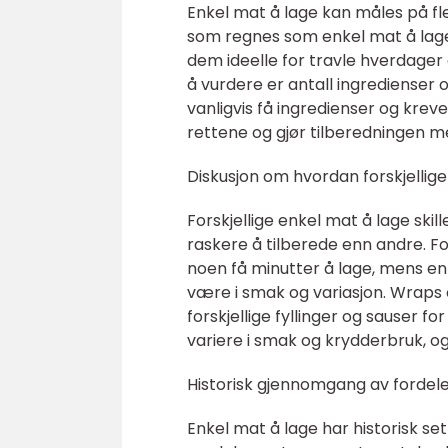
Enkel mat å lage kan måles på fl
som regnes som enkel mat å lage 
dem ideelle for travle hverdager 
å vurdere er antall ingredienser 
vanligvis få ingredienser og kreve
rettene og gjør tilberedningen me
Diskusjon om hvordan forskjellige
Forskjellige enkel mat å lage ski
raskere å tilberede enn andre. F
noen få minutter å lage, mens en e
være i smak og variasjon. Wraps
forskjellige fyllinger og sauser fo
variere i smak og krydderbruk, og 
Historisk gjennomgang av fordele
Enkel mat å lage har historisk se