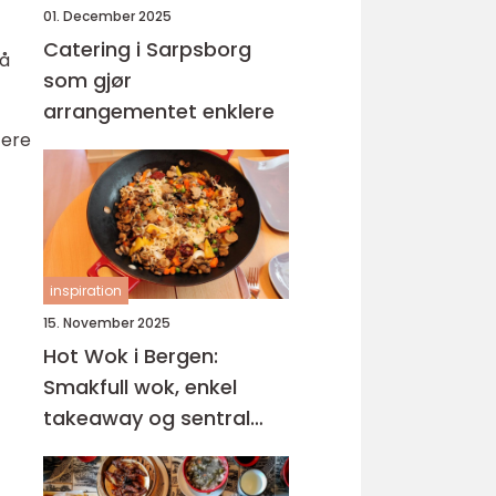
01. December 2025
Catering i Sarpsborg
 å
som gjør
arrangementet enklere
tere
inspiration
15. November 2025
Hot Wok i Bergen:
Smakfull wok, enkel
takeaway og sentral
beliggenhet