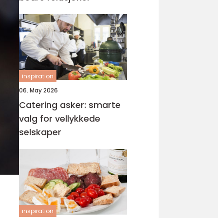
inspiration
06. May 2026
Catering asker: smarte
valg for vellykkede
selskaper
inspiration