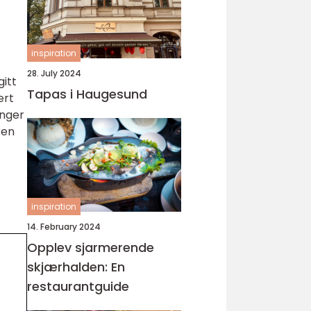
inspiration
28. July 2024
itt
Tapas i Haugesund
ert
inger
ren
inspiration
14. February 2024
Opplev sjarmerende
skjærhalden: En
restaurantguide