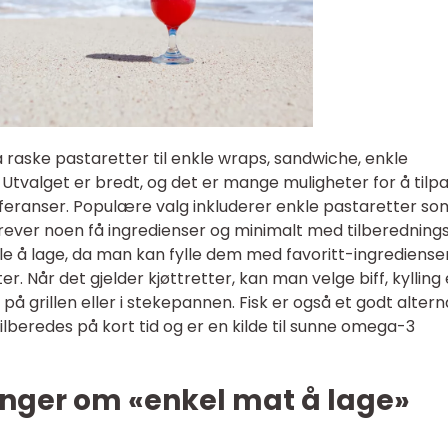
 raske pastaretter til enkle wraps, sandwiche, enkle
k. Utvalget er bredt, og det er mange muligheter for å tilp
feranser. Populære valg inkluderer enkle pastaretter so
krever noen få ingredienser og minimalt med tilberednings
e å lage, da man kan fylle dem med favoritt-ingrediens
r. Når det gjelder kjøttretter, kan man velge biff, kylling 
på grillen eller i stekepannen. Fisk er også et godt altern
tilberedes på kort tid og er en kilde til sunne omega-3
inger om «enkel mat å lage»