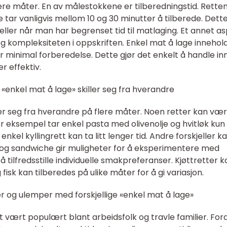
ere måter. En av målestokkene er tilberedningstid. Rette
tar vanligvis mellom 10 og 30 minutter å tilberede. Dette
eller når man har begrenset tid til matlaging. Et annet a
og kompleksiteten i oppskriften. Enkel mat å lage innehol
r minimal forberedelse. Dette gjør det enkelt å handle inn 
r effektiv.
 «enkel mat å lage» skiller seg fra hverandre
ller seg fra hverandre på flere måter. Noen retter kan væ
or eksempel tar enkel pasta med olivenolje og hvitløk kun
nkel kyllingrett kan ta litt lenger tid. Andre forskjeller k
 og sandwiche gir muligheter for å eksperimentere med
r å tilfredsstille individuelle smakpreferanser. Kjøttretter 
fisk kan tilberedes på ulike måter for å gi variasjon.
r og ulemper med forskjellige «enkel mat å lage»
tt vært populært blant arbeidsfolk og travle familier. For