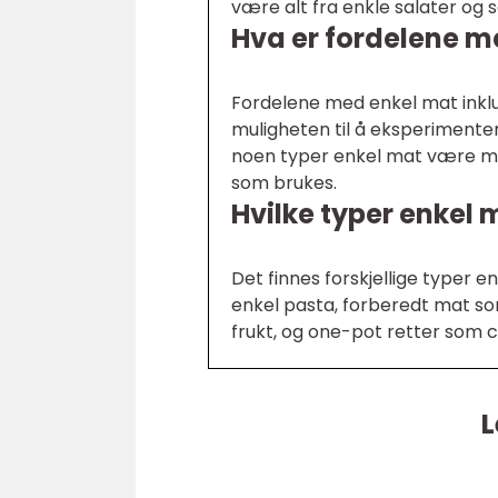
være alt fra enkle salater og s
Hva er fordelene m
Fordelene med enkel mat inklu
muligheten til å eksperimenter
noen typer enkel mat være man
som brukes.
Hvilke typer enkel 
Det finnes forskjellige typer e
enkel pasta, forberedt mat s
frukt, og one-pot retter som ch
L