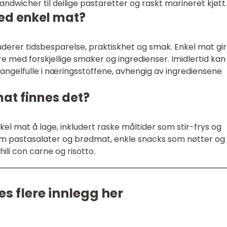
andwicher til deilige pastaretter og raskt marineret kjøtt.
ed enkel mat?
derer tidsbesparelse, praktiskhet og smak. Enkel mat gir
e med forskjellige smaker og ingredienser. Imidlertid kan
gelfulle i næringsstoffene, avhengig av ingrediensene
mat finnes det?
nkel mat å lage, inkludert raske måltider som stir-frys og
om pastasalater og brødmat, enkle snacks som nøtter og
ili con carne og risotto.
es flere innlegg her