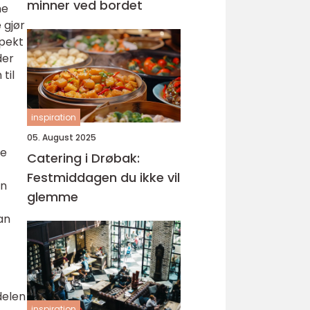
minner ved bordet
ne
 gjør
spekt
der
til
inspiration
05. August 2025
re
Catering i Drøbak:
Festmiddagen du ikke vil
an
glemme
kan
delen
inspiration