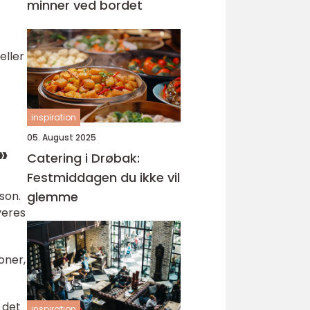
minner ved bordet
eller
inspiration
05. August 2025
»
Catering i Drøbak:
Festmiddagen du ikke vil
glemme
son.
veres
oner,
 det
inspiration