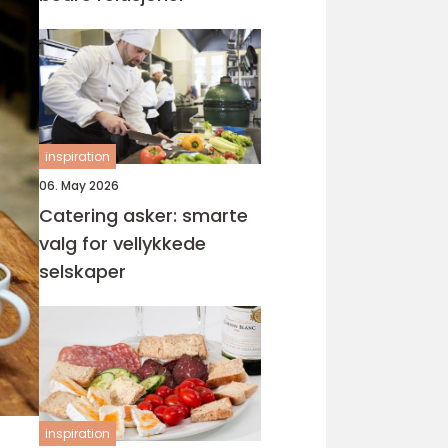
inspiration
06. May 2026
Catering asker: smarte
valg for vellykkede
selskaper
inspiration