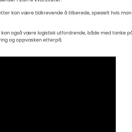
ter kan være tidkrevende å tilberede, spesielt hvis man
 kan også være logistisk utfordrende, både med tanke p
ring og oppvasken etterpå.