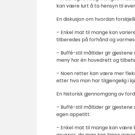
kan være lurt å ta hensyn til eve
En diskusjon om hvordan forskjell
– Enkel mat til mange kan variere
tilberedes på forhånd og varmes 
– Buffé-stil måltider gir gjestene
meny har én hovedrett og tilbehø
– Noen retter kan være mer fleksi
etter hva man har tilgjengelig i k
En historisk gjennomgang av ford
– Buffé-stil måltider gir gjestene
egen appetitt.
– Enkel mat til mange kan være k
grupper, da man kan kjøpe ingredi