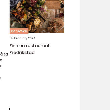
inspiration
14. February 2024
Finn en restaurant
Fredrikstad
 å ta
an
r
e