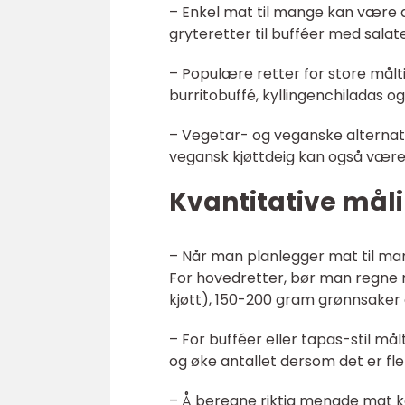
– Enkel mat til mange kan være al
gryteretter til bufféer med salat
– Populære retter for store målt
burritobuffé, kyllingenchiladas og 
– Vegetar- og veganske alternat
vegansk kjøttdeig kan også være 
Kvantitative mål
– Når man planlegger mat til man
For hovedretter, bør man regne 
kjøtt), 150-200 gram grønnsaker 
– For bufféer eller tapas-stil må
og øke antallet dersom det er fle
– Å beregne riktig mengde mat k