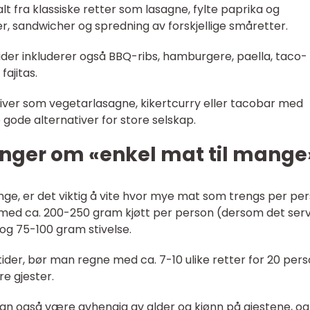
t fra klassiske retter som lasagne, fylte paprika og
er, sandwicher og spredning av forskjellige småretter.
ider inkluderer også BBQ-ribs, hamburgere, paella, taco- 
fajitas.
iver som vegetarlasagne, kikertcurry eller tacobar med
gode alternativer for store selskap.
inger om «enkel mat til mange
ge, er det viktig å vite hvor mye mat som trengs per per
med ca. 200-250 gram kjøtt per person (dersom det ser
og 75-100 gram stivelse.
ltider, bør man regne med ca. 7-10 ulike retter for 20 pers
re gjester.
an også være avhengig av alder og kjønn på gjestene, og