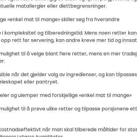
ntuelle matallergier eller diettbegrensninger.
ige «enkel mat til mange» skiller seg fra hverandre
 i kompleksitet og tilberedningstid. Mens noen retter kan
opp rett før servering, kan andre kreve mer tid og innsat
 mulighet til å velge blant flere retter, mens en mer tradisj
r.
ble når det gjelder valg av ingredienser, og kan tilpasses
jøleskapet eller pantryet.
eler og ulemper med forskjellige «enkel mat til mange»
 mulighet til å prøve ulike retter og tilpasse porsjonene et
ostnadseffektivt når man skal tilberede måltider for sto
enser i større kvantiteter.