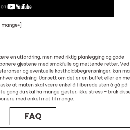
or mange»]
ære en utfordring, men med riktig planlegging og gode
 imponere gjestene med smakfulle og mettende retter. Ved
 preferanser og eventuelle kostholdsbegrensninger, kan m
nhver anledning. Uansett om det er en buffet eller en me
å huske at maten skal være enkel å tilberede uten å gå på
 gang du skal ha mange gjester, ikke stress – bruk diss
mponere med enkel mat til mange.
FAQ