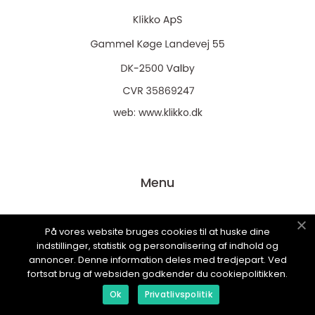
web:
www.klikko.dk
Menu
Reklame
På vores website bruges cookies til at huske dine
indstillinger, statistik og personalisering af indhold og
Om oss
annoncer. Denne information deles med tredjepart. Ved
Cookies
fortsat brug af websiden godkender du cookiepolitikken.
Kontakt Oss
Ok
Privatlivspolitik