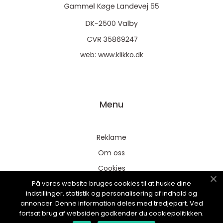
web:
www.klikko.dk
Menu
Reklame
Om oss
Cookies
På vores website bruges cookies til at huske dine
Kontakt Oss
indstillinger, statistik og personalisering af indhold og
Sitemap
annoncer. Denne information deles med tredjepart. Ved
fortsat brug af websiden godkender du cookiepolitikken.