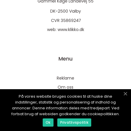
web:
www.klikko.dk
Menu
Reklame
Om oss
Cookies
På vores website bruges cookies til at huske dine
indstillinger, statistik og personalisering af indhold og
Kontakt Oss
annoncer. Denne information deles med tredjepart. Ved
fortsat brug af websiden godkender du cookiepolitikken.
Sitemap
Ok
Privatlivspolitik