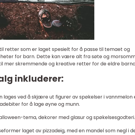
il retter som er laget spesielt for å passe til temaet og
heter for barn. Dette kan være alt fra søte og morsom
til mer skremmende og kreative retter for de eldre barna
lg inkluderer:
an lages ved å skjære ut figurer av spøkelser i vannmelon 
adebiter for å lage øyne og munn.
 Halloween-tema, dekorer med glasur og spøkelsesgodteri.
ølseformer laget av pizzadeig, med en mandel som negl i d