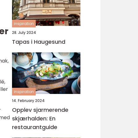
inspiration
er
28. July 2024
Tapas i Haugesund
mak,
lé,
ller
inspiration
14. February 2024
Opplev sjarmerende
r
 med
skjærhalden: En
restaurantguide