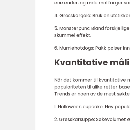
ene enden og røde matfarger som
4. Gresskargelé: Bruk en utstikke
5. Monsterpunc Bland forskjellige 
skummel effekt.
6. Mumiehotdogs: Pakk pølser inn 
Kvantitative mål
Når det kommer til kvantitative 
populariteten til ulike retter bas
Trends er noen av de mest søkte 
1. Halloween cupcake: Høy popula
2. Gresskarsuppe: Søkevolumet øk