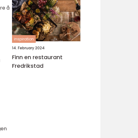
re å
inspiration
14. February 2024
Finn en restaurant
g
Fredrikstad
gen