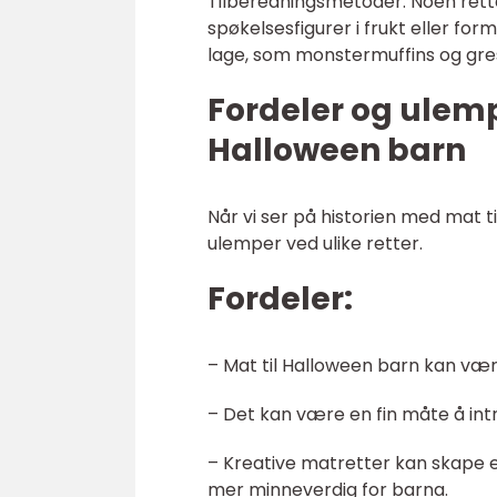
Tilberedningsmetoder: Noen rett
spøkelsesfigurer i frukt eller fo
lage, som monstermuffins og gre
Fordeler og ulemp
Halloween barn
Når vi ser på historien med mat t
ulemper ved ulike retter.
Fordeler:
– Mat til Halloween barn kan vær
– Det kan være en fin måte å in
– Kreative matretter kan skape e
mer minneverdig for barna.