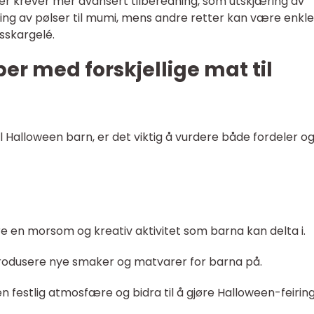
er krever mer avansert tilberedning, som utskjæring av
rming av pølser til mumi, mens andre retter kan være enkle
sskargelé.
er med forskjellige mat til
il Halloween barn, er det viktig å vurdere både fordeler o
e en morsom og kreativ aktivitet som barna kan delta i.
trodusere nye smaker og matvarer for barna på.
n festlig atmosfære og bidra til å gjøre Halloween-feirin