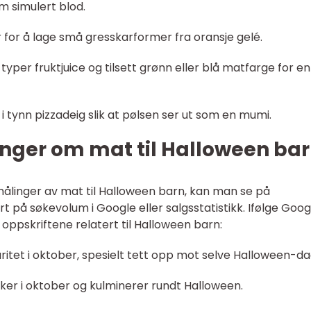
 simulert blod.
r for å lage små gresskarformer fra oransje gelé.
typer fruktjuice og tilsett grønn eller blå matfarge for en 
i tynn pizzadeig slik at pølsen ser ut som en mumi.
inger om mat til Halloween ba
målinger av mat til Halloween barn, kan man se på
ert på søkevolum i Google eller salgsstatistikk. Ifølge Goog
oppskriftene relatert til Halloween barn:
ritet i oktober, spesielt tett opp mot selve Halloween-d
er i oktober og kulminerer rundt Halloween.