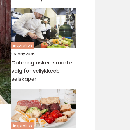
inspiration
06. May 2026
Catering asker: smarte
valg for vellykkede
selskaper
inspiration