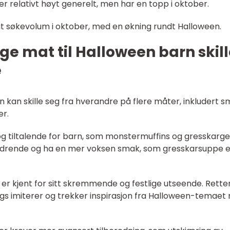
r relativt høyt generelt, men har en topp i oktober.
t søkevolum i oktober, med en økning rundt Halloween.
ge mat til Halloween barn skill
e
rn kan skille seg fra hverandre på flere måter, inkludert s
er.
g tiltalende for barn, som monstermuffins og gresskarge
rdrende og ha en mer voksen smak, som gresskarsuppe e
 er kjent for sitt skremmende og festlige utseende. Rette
s imiterer og trekker inspirasjon fra Halloween-temaet