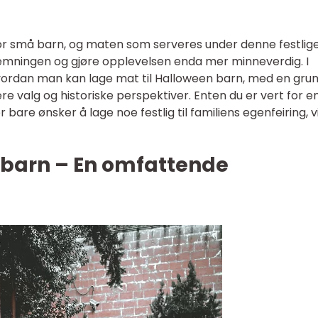
or små barn, og maten som serveres under denne festlig
temningen og gjøre opplevelsen enda mer minneverdig. I
 hvordan man kan lage mat til Halloween barn, med en gru
re valg og historiske perspektiver. Enten du er vert for e
bare ønsker å lage noe festlig til familiens egenfeiring, vi
 barn – En omfattende