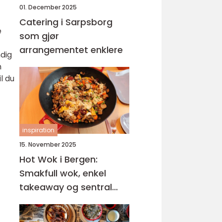
01. December 2025
Catering i Sarpsborg
e
som gjør
arrangementet enklere
ndig
n
l du
inspiration
15. November 2025
Hot Wok i Bergen:
Smakfull wok, enkel
takeaway og sentral
beliggenhet