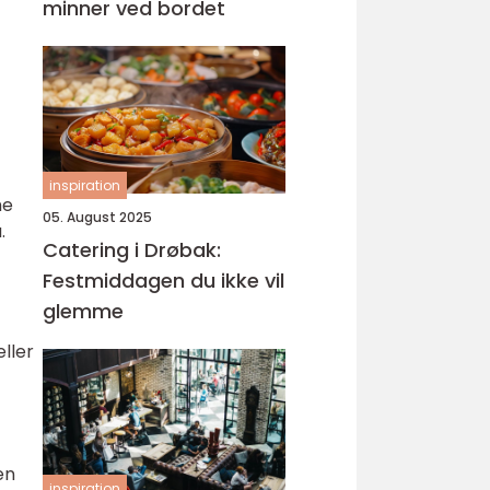
minner ved bordet
inspiration
me
05. August 2025
.
Catering i Drøbak:
Festmiddagen du ikke vil
glemme
eller
en
inspiration