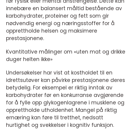
før fysisk eller mental anstrengelse. Dette kan
innebære en balansert måltid bestående av
karbohydrater, proteiner og fett som gir
nødvendig energi og næringsstoffer for å
opprettholde helsen og maksimere
prestasjonene.
Kvantitative målinger om «uten mat og drikke
duger helten ikke»
Undersøkelser har vist at kostholdet til en
idrettsutøver kan påvirke prestasjonene deres
betydelig. For eksempel er riktig inntak av
karbohydrater før en konkurranse avgjørende
for å fylle opp glykogenlagrene i musklene og
opprettholde utholdenhet. Mangel på riktig
ernæring kan føre til tretthet, nedsatt
hurtighet og svekkelser i kognitiv funksjon.