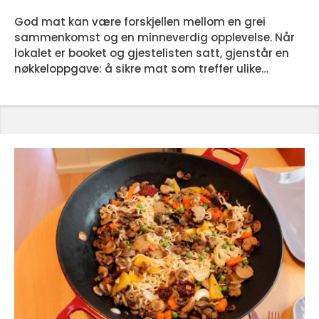
God mat kan være forskjellen mellom en grei
sammenkomst og en minneverdig opplevelse. Når
lokalet er booket og gjestelisten satt, gjenstår en
nøkkeloppgave: å sikre mat som treffer ulike
smaker, allergier og budsjetter. I Sarpsborg finnes
flere solide leverandører som kombinerer lokale
råvarer, smarte menyer og ryddig logistikk. For den
som vurderer bestilling, gir denne artikkelen en
oversikt over hva ...