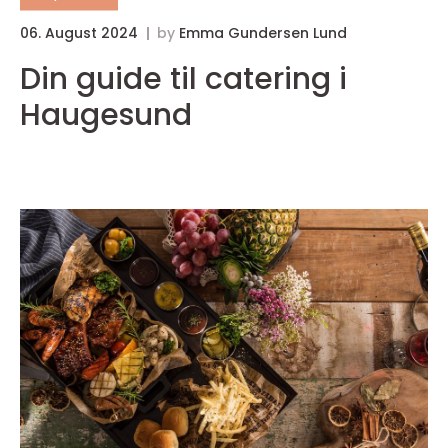
06. August 2024
by
Emma Gundersen Lund
2
Din guide til catering i
Haugesund